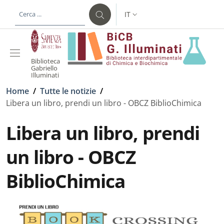
Salta al contenuto principale
Skip to footer content
IT
SELETTORE LINGUA: CURREN
Biblioteca
Gabriello
Illuminati
Briciole di pane
Home
/
Tutte le notizie
/
Libera un libro, prendi un libro - OBCZ BiblioChimica
Libera un libro, prendi
un libro - OBCZ
BiblioChimica