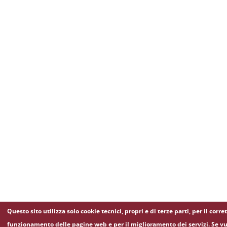
Questo sito utilizza solo cookie tecnici, propri e di terze parti, per il corre
funzionamento delle pagine web e per il miglioramento dei servizi. Se vu